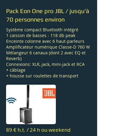
Pack Eon One pro JBL / jusqu'à
70 personnes environ
Système compact Bluetooth intégré
1 caisson de basses - 118 db peak
Enceinte colonne avec 6 haut-parleurs
Amplificateur numérique Classe-D 760 W
Mélangeur 6 canaux (dont 2 avec EQ et
Reverb)
Connexions: XLR, jack, mini-jack et RCA
+ câblage
+ housse sur roulettes de transport
89 € h.t. / 24 h ou weekend