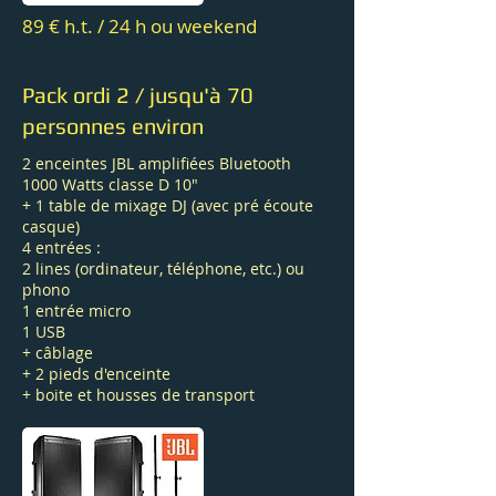
89 € h.t. / 24 h ou weekend
Pack ordi 2 / jusqu'à 70
personnes environ
2 enceintes JBL amplifiées Bluetooth
1000 Watts classe D 10"
+ 1 table de mixage DJ (avec pré écoute
casque)
4 entrées :
2 lines (ordinateur, téléphone, etc.) ou
phono
1 entrée micro
1 USB
+ câblage
+ 2 pieds d'enceinte
+ boite et housses de transport