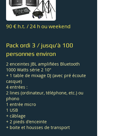
90 € h.t. / 24 h ou weekend
Pack ordi 3 / jusqu'à 100
personnes environ
2 enceintes JBL amplifiées Bluetooth
1000 Watts série 2 10"
+ 1 table de mixage DJ (avec pré écoute
casque)
4 entrées :
2 lines (ordinateur, téléphone, etc.) ou
phono
1 entrée micro
1 USB
+ câblage
+ 2 pieds d'enceinte
+ boite et housses de transport