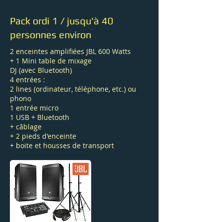
Pack ordi 1 / jusqu'à 40
personnes environ
2 enceintes amplifiées JBL 600 Watts
+ 1 Mini table de mixage
DJ (avec Bluetooth)
4 entrées :
2 lines (ordinateur, téléphone, etc.) ou
phono
1 entrée micro
1 USB + Bluetooth
+ câblage
+ 2 pieds d'enceinte
+ boite et housses de transport