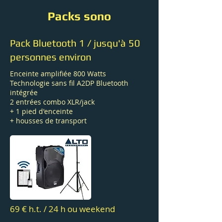
Packs sono
Pack Bluetooth 1 / jusqu'à 50
personnes environ
Enceinte amplifiée 800 Watts
Technologie sans fil A2DP Bluetooth
intégrée
2 entrées combo XLR/jack
+ 1 pied d'enceinte
+ housses de transport
69 € h.t. / 24 h ou weekend