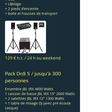
+ câblage
+ 2 pieds d'enceinte
+ boite et housses de transport
129 € h.t. / 24 h ou weekend
Pack Ordi 5 / jusqu'à 300
personnes
Ensemble JBL IRX 4600 Watts
1 caisson de basse JBL IRX 15" 2000 Watts
+ 2 satellites JBL IRX 12" 1300 Watts
+ 1 table de mixage DJ (avec pré écoute
casque)