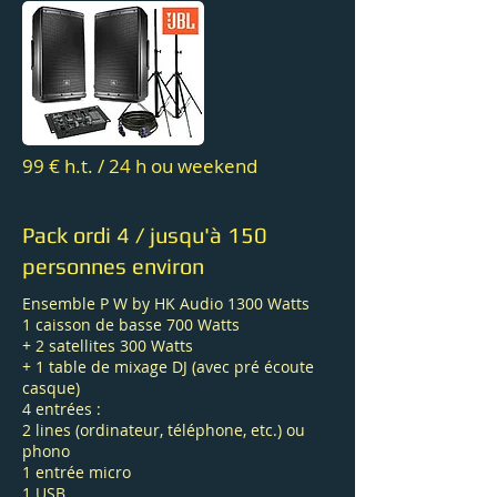
99 € h.t. / 24 h ou weekend
Pack ordi 4 / jusqu'à 150
personnes environ
Ensemble P W by HK Audio 1300 Watts
1 caisson de basse 700 Watts
+ 2 satellites 300 Watts
+ 1 table de mixage DJ (avec pré écoute
casque)
4 entrées :
2 lines (ordinateur, téléphone, etc.) ou
phono
1 entrée micro
1 USB