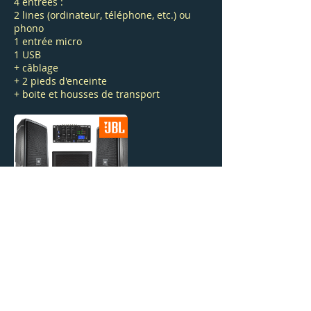
4 entrées :
2 lines (ordinateur, téléphone, etc.) ou
phono
1 entrée micro
1 USB
+ câblage
+ 2 pieds d'enceinte
+ boite et housses de transport
209 h.t. / 24 h ou weekend
Pack ordi HK / jusqu'à 90
personnes environ
Sonorisation
ultra portable haute qualité