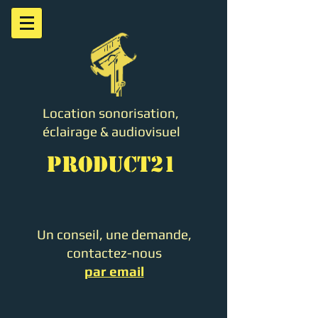
Location sonorisation,
éclairage & audiovisuel
PRODUCT21
Un conseil, une demande,
contactez-nous
par email