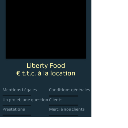
Liberty Food
€ t.t.c. à la location
Mentions Légales
Conditions générales
Un projet, une question
Clients
Prestations
Merci à nos clients
Rejoignez notre équipe
Like us on facebook