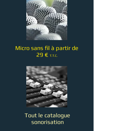
Micro
sans fil à partir de
29 €
T.T.C.
Tout le catalogue
sonorisation