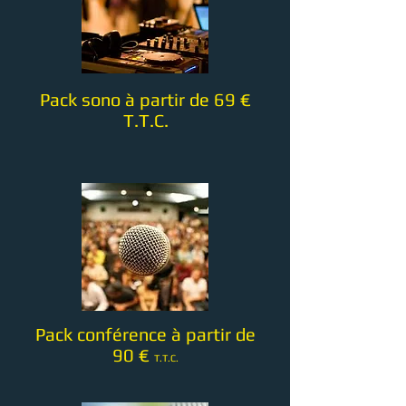
Pack sono à partir de 69
€
T.T.C.
Pack conférence à partir de
90 €
T.T.C.