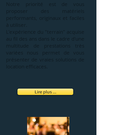
Notre priorité est de vous
proposer des matériels
performants, originaux et faciles
à utiliser.
L'expérience du "terrain" acquise
au fil des ans dans le cadre d'une
multitude de prestations très
variées nous permet de vous
présenter de vraies solutions de
location efficaces.
Lire plus ...