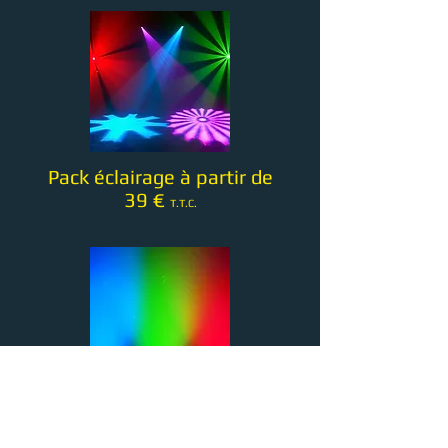
Pack
éclairage à partir de
39
€
T.T.C.
Projecteur Led à partir de
12 €
T.T.C.