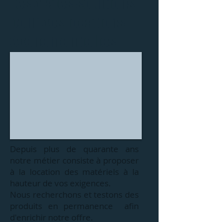
Les vraies solutions
pour vos locations
événementielles
Depuis plus de quarante ans
notre métier consiste à proposer
à la location des matériels à la
hauteur de vos exigences.
Nous recherchons et testons des
produits en permanence afin
d'enrichir notre offre.